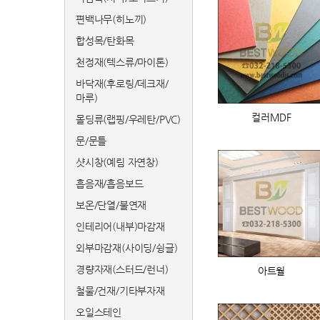
편백나무(히노끼)
합성목/탄화목
천정재(텍스류/마이톤)
바닥재(후로링/데크재/
마루)
컬러MDF
몰딩류(랩핑/우레탄/PVC)
문/문틀
샷시창(예림 자연창)
흡음재/흡음보드
보온/단열/불연재
인테리어(내부)마감재
외부마감재(사이딩/슁글)
경량자재(스터드/런너)
아트월
철물/건재/기타부자재
오일스테인