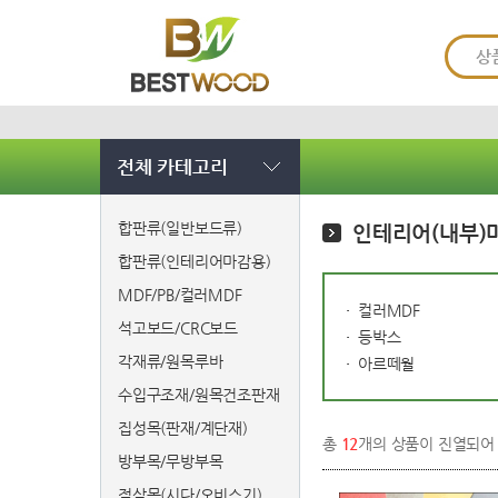
전체 카테고리
합판류(일반보드류)
인테리어(내부)
합판류(인테리어마감용)
MDF/PB/컬러MDF
컬러MDF
석고보드/CRC보드
등박스
각재류/원목루바
아르떼월
수입구조재/원목건조판재
집성목(판재/계단재)
총
12
개의 상품이 진열되어
방부목/무방부목
적삼목(시다/오비스기)