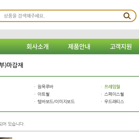
회사소개
제품안내
고객지원
부)마감재
원목루바
프레임월
아트월
스페이스월
템바보드/이미지보드
우드래티스
되어 있습니다.