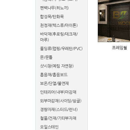
편백나무(히노끼)
합성목/탄화목
천정재(텍스류/마이톤)
바닥재(후로링/데크재/
마루)
프레임월
몰딩류(랩핑/우레탄/PVC)
문/문틀
샷시창(예림 자연창)
흡음재/흡음보드
보온/단열/불연재
인테리어(내부)마감재
외부마감재(사이딩/슁글)
경량자재(스터드/런너)
철물/건재/기타부자재
오일스테인