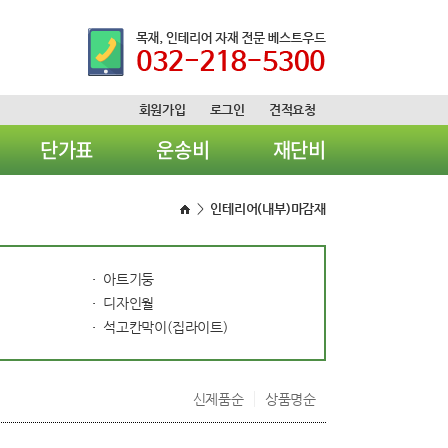
회원가입
로그인
견적요청
단가표
운송비
재단비
>
인테리어(내부)마감재
아트기둥
디자인월
석고칸막이(집라이트)
신제품순
상품명순