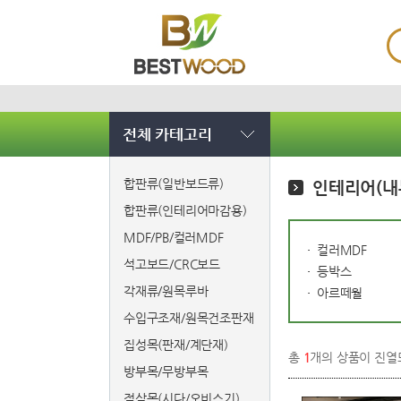
전체 카테고리
합판류(일반보드류)
인테리어(내
합판류(인테리어마감용)
MDF/PB/컬러MDF
컬러MDF
석고보드/CRC보드
등박스
각재류/원목루바
아르떼월
수입구조재/원목건조판재
집성목(판재/계단재)
총
1
개의 상품이 진열
방부목/무방부목
적삼목(시다/오비스기)