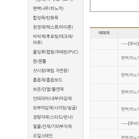
편백나무(히노끼)
합성목/탄화목
천정재(텍스류/마이톤)
이미지
바닥재(후로링/데크재/
마루)
──【루바】
몰딩류(랩핑/우레탄/PVC)
편백(히노끼
문/문틀
샷시창(예림 자연창)
편백(히노끼
흡음재/흡음보드
보온/단열/불연재
편백(히노끼
인테리어(내부)마감재
외부마감재(사이딩/슁글)
편백(히노끼
경량자재(스터드/런너)
──【루바
철물/건재/기타부자재
오일스테인
편백(히노끼