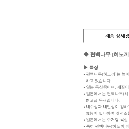
제품 상세
◆ 편백나무 [히노끼(
▶ 특징
편백나무(히노끼)는 높이 
●
하고 있습니다.
일본 특산종이며, 재질이
●
일본에서는 편백나무(히노
●
최고급 목재입니다.
내수성과 내인성이 강하고
●
효능이 있다하여
옛선조
일본에서는 주거형 욕실 
●
특히 편백나무(히노끼)의
●