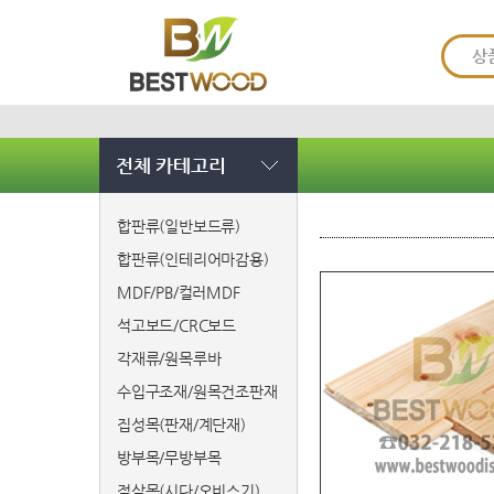
전체 카테고리
합판류(일반보드류)
합판류(인테리어마감용)
MDF/PB/컬러MDF
석고보드/CRC보드
각재류/원목루바
수입구조재/원목건조판재
집성목(판재/계단재)
방부목/무방부목
적삼목(시다/오비스기)