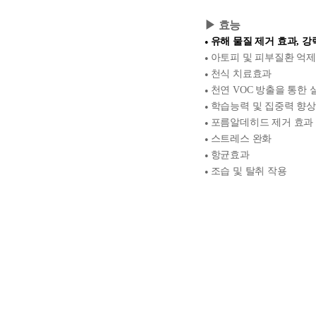
▶ 효능
유해 물질 제거 효과, 강
●
아토피 및 피부질환 억
●
천식 치료효과
●
천연 VOC 방출을 통한
●
학습능력 및 집중력 향
●
포름알데히드 제거 효과
●
스트레스 완화
●
항균효과
●
조습 및 탈취 작용
●